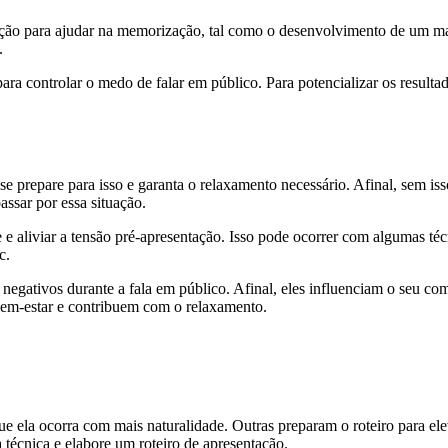
sentação para ajudar na memorização, tal como o desenvolvimento de um 
.
para controlar o medo de falar em público. Para potencializar os resul
e prepare para isso e garanta o relaxamento necessário. Afinal, sem is
ssar por essa situação.
te e aliviar a tensão pré-apresentação. Isso pode ocorrer com algumas té
c.
 negativos durante a fala em público. Afinal, eles influenciam o seu co
bem-estar e contribuem com o relaxamento.
 ela ocorra com mais naturalidade. Outras preparam o roteiro para eleva
écnica e elabore um roteiro de apresentação.