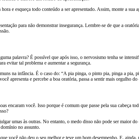
hora e esqueça todo conteúdo a ser apresentado. Assim, monte a sua apr
esentação para não demonstrar insegurança. Lembre-se de que a oratóri
essão.
guma palavra? É possível que após isso, o nervosismo tenha se intensi
ara evitar tal problema e aumentar a segurança.
ns na infância. É o caso do: “A pia pinga, o pinto pia, pinga a pia, pi
ocê apresenta e percebe a boa oratória, passa a sentir mais orgulho d
oas encaram você. Isso porque é comum que passe pela sua cabeça todos
isso?
julgar umas às outras. No entanto, o medo disso não pode ser maior do q
a domínio no assunto.
 que você não deu o seu melhor e teve um bom desempenho. E, ainda, nã