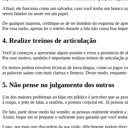
Afinal, ele funciona como um salvador, caso você tenha um branco na 
serem falados ou anote em um papel.
De qualquer maneira, certifique-se de ter domínio do esquema de apr
Por essa razão, apenas ler o roteiro durante a fala não causa boa impr
4. Realize treinos de articulação
Você já começou a apresentar algum assunto e errou a pronúncia de al
Por esse motivo, também é importante realizar treinos de articulação p
Os treinos podem envolver técnicas de trava-língua, como os jogos comu
as palavras saiam com mais clareza e firmeza. Desse modo, enquanto v
5. Não pense no julgamento dos outros
Um dos maiores problemas ao falar em público é perceber que as pess
à roupa, o jeito de falar, a oratória, a postura corporal etc. Já pensou n
De fato, parte desse medo faz sentido: as pessoas realmente tendem a 
Assim, foque em se preparar o suficiente para garantir que você tenh
Logo, por mais que discordem da sua visão, dificilmente podem dizer