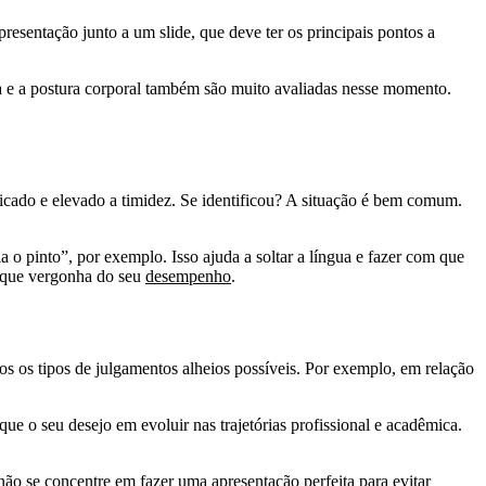
esentação junto a um slide, que deve ter os principais pontos a
a e a postura corporal também são muito avaliadas nesse momento.
ficado e elevado a timidez. Se identificou? A situação é bem comum.
a o pinto”, por exemplo. Isso ajuda a soltar a língua e fazer com que
o que vergonha do seu
desempenho
.
 os tipos de julgamentos alheios possíveis. Por exemplo, em relação
ue o seu desejo em evoluir nas trajetórias profissional e acadêmica.
o se concentre em fazer uma apresentação perfeita para evitar