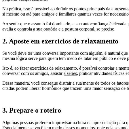
Na prática, isso é possível ao definir os pontos principais da apre
si mesmo ou até para amigos e familiares quantas vezes for necessário
Ao sentir que o assunto foi dominado, a sua autoconfiança é elevada 
avalia e controla a sua oratória e a postura corporal, se preciso.
2. Aposte em exercícios de relaxamento
Se você deve ter uma conversa importante com alguém, é natural que s
mesma lógica serve para quem tem medo de falar em público e deve pa
Isto é, ao fazer exercícios de relaxamento, é possível controlar a men
conversar com os amigos, assistir
a séries
, praticar atividades físicas et
Dessa maneira, você consegue distrair a sua mente de todos os fatores
citadas podem liberar hormônios que trazem uma maior sensação de 
3. Prepare o roteiro
Algumas pessoas preferem improvisar na hora da apresentação para que
Especialmente se você tem medo desses momentos, opte pela segunda t