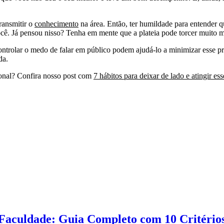
transmitir o
conhecimento
na área. Então, ter humildade para entender q
ê. Já pensou nisso? Tenha em mente que a plateia pode torcer muito ma
 controlar o medo de falar em público podem ajudá-lo a minimizar esse p
da.
sional? Confira nosso post com
7 hábitos para deixar de lado e atingir ess
Faculdade: Guia Completo com 10 Critérios