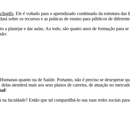
s/Inglês
. Ele é voltado para o aprendizado combinado da estrutura das lí
á sobre os recursos e as práticas de ensino para públicos de diferentes 
to a planejar e dar aulas. Ao todo, são quatro anos de formação para se t
são:
Humanas quanto na de Saúde. Portanto, não é preciso se desesperar quand
 delas atenderá mais aos seus planos de carreira, de atuação no mercado 
nal
!
 na faculdade? Então que tal compartilhá-lo nas suas redes sociais pa