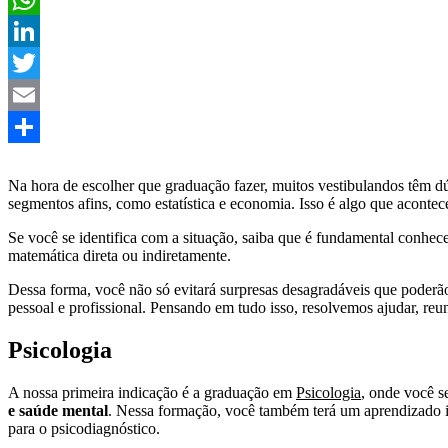
WhatsApp
LinkedIn
Twitter
Email
Share
Na hora de escolher que graduação fazer, muitos vestibulandos têm dú
segmentos afins, como estatística e economia. Isso é algo que acontec
Se você se identifica com a situação, saiba que é fundamental conhece
matemática direta ou indiretamente.
Dessa forma, você não só evitará surpresas desagradáveis que poder
pessoal e profissional. Pensando em tudo isso, resolvemos ajudar, r
Psicologia
A nossa primeira indicação é a graduação em
Psicologia
, onde você s
e saúde mental
. Nessa formação, você também terá um aprendizado im
para o psicodiagnóstico.