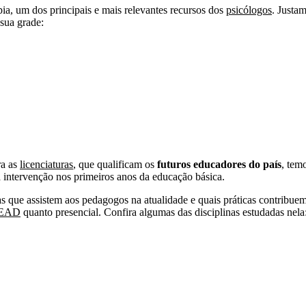
pia, um dos principais e mais relevantes recursos dos
psicólogos
. Justa
 sua grade:
ra as
licenciaturas
, que qualificam os
futuros educadores do país
, tem
à intervenção nos primeiros anos da educação básica.
ias que assistem aos pedagogos na atualidade e quais práticas contribue
EAD
quanto presencial. Confira algumas das disciplinas estudadas nela