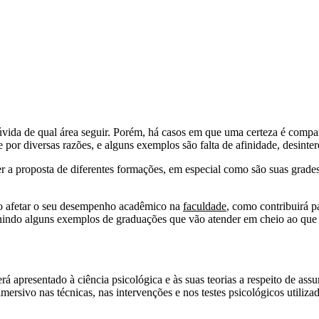
vida de qual área seguir. Porém, há casos em que uma certeza é compart
e por diversas razões, e alguns exemplos são falta de afinidade, desint
r a proposta de diferentes formações, em especial como são suas grades
ão afetar o seu desempenho acadêmico na
faculdade
, como contribuirá pa
eunindo alguns exemplos de graduações que vão atender em cheio ao qu
erá apresentado à ciência psicológica e às suas teorias a respeito de 
ersivo nas técnicas, nas intervenções e nos testes psicológicos utili