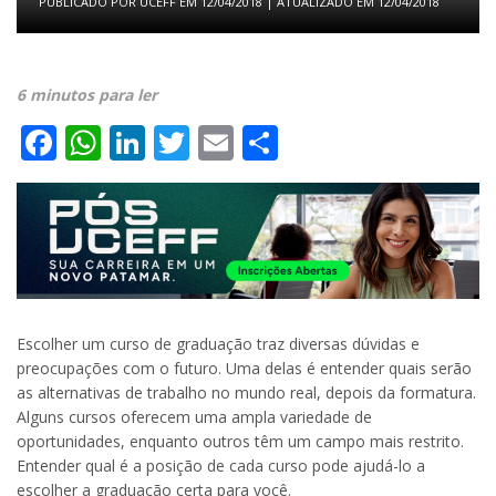
PUBLICADO POR
UCEFF
EM
12/04/2018
| ATUALIZADO EM
12/04/2018
6 minutos para ler
Facebook
WhatsApp
LinkedIn
Twitter
Email
Share
Escolher um curso de graduação traz diversas dúvidas e
preocupações com o futuro. Uma delas é entender quais serão
as alternativas de trabalho no mundo real, depois da formatura.
Alguns cursos oferecem uma ampla variedade de
oportunidades, enquanto outros têm um campo mais restrito.
Entender qual é a posição de cada curso pode ajudá-lo a
escolher a graduação certa para você.