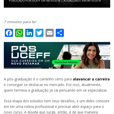
PUBLICADO POR
UCEFF
EM
08/10/2018
| ATUALIZADO EM
08/10/2018
7 minutos para ler
Facebook
WhatsApp
LinkedIn
Twitter
Email
Share
A pós-graduação é o caminho certo para
alavancar a carreira
e conseguir se destacar no mercado. Por isso, atualmente,
quem termina a graduação já sai pensando em se especializar.
Essa etapa dos estudos tem seus desafios, e um deles consiste
em ter uma rotina profissional e precisar abrir espaço para o
novo curso. A dúvida que surge, então, é de que maneira