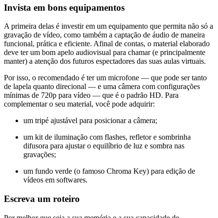
Invista em bons equipamentos
A primeira delas é investir em um equipamento que permita não só a
gravação de vídeo, como também a captação de áudio de maneira
funcional, prática e eficiente. Afinal de contas, o material elaborado
deve ter um bom apelo audiovisual para chamar (e principalmente
manter) a atenção dos futuros espectadores das suas aulas virtuais.
Por isso, o recomendado é ter um microfone — que pode ser tanto
de lapela quanto direcional — e uma câmera com configurações
mínimas de 720p para vídeo — que é o padrão HD. Para
complementar o seu material, você pode adquirir:
um tripé ajustável para posicionar a câmera;
um kit de iluminação com flashes, refletor e sombrinha
difusora para ajustar o equilíbrio de luz e sombra nas
gravações;
um fundo verde (o famoso Chroma Key) para edição de
vídeos em softwares.
Escreva um roteiro
Por melhor que seja a sua memória e a sua capacidade de