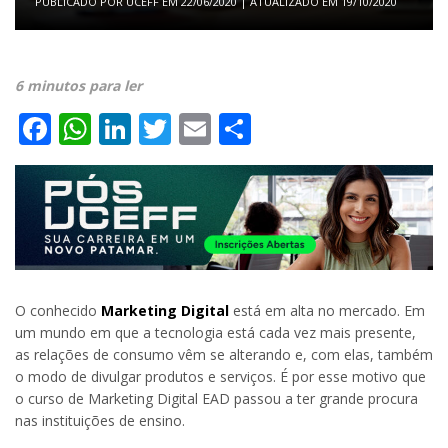
PUBLICADO POR
UCEFF
EM
22/06/2020
| ATUALIZADO EM
19/10/2020
6 minutos para ler
Facebook
WhatsApp
LinkedIn
Twitter
Email
Share
O conhecido
Marketing Digital
está em alta no mercado. Em
um mundo em que a tecnologia está cada vez mais presente,
as relações de consumo vêm se alterando e, com elas, também
o modo de divulgar produtos e serviços. É por esse motivo que
o curso de Marketing Digital EAD passou a ter grande procura
nas instituições de ensino.