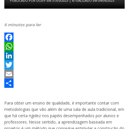
PUBLICADO POR
UCEFF
EM
31/05/2023
| ATUALIZADO EM
04/06/2023
6 minutos para ler
Facebook
WhatsApp
LinkedIn
Twitter
Email
Share
Para obter um ensino de qualidade, é importante contar com
metodologias que vão além de uma sala de aula tradicional, em
que há certa rigidez nos papéis desempenhados por alunos e
professores. Nesse sentido, a aprendizagem baseada em
projetos é um método que consegue estimular a construção do