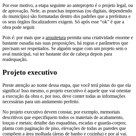
Por esse motivo, a etapa seguinte ao anteprojeto é o projeto legal, ou
de aprovação. Nele, as pranchas impressas (ou digitais, dependendo
do município) são formatadas dentro dos padrões que a prefeitura e
os seus órgãos fiscalizadores exigem. Só após esse “ok” é que a
obra pode seguir.
Pois é: por mais que a
arquitetura
permita uma criatividade enorme e
bastante ousadia nas suas proposições, há regras e parâmetros que
precisam ser respeitados. Se alguém segue com um projeto sem o
aval municipal, vai ter bastante dor de cabeça depois para
readequação.
Projeto executivo
Preste atenção ao nome dessa etapa, que você terá pistas do que ela
significa! Isso mesmo, o projeto executivo é aquele que vai orientar
a execução da obra e, por isso, deve conter todas as informações
necessárias para um andamento perfeito.
No projeto executivo devem constar, por exemplo, memoriais
descritivos que especifiquem todos os materiais de acabamento,
louças e metais; detalhe das esquadrias, escadas e guarda-corpos;
planta com paginação de piso, elevações de todas as paredes que
compõem a área molhada (áreas de banho e cozinha) e por aí vai.