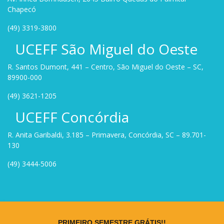
Chapecó
(49) 3319-3800
UCEFF São Miguel do Oeste
R. Santos Dumont, 441 – Centro, São Miguel do Oeste – SC,
89900-000
(49) 3621-1205
UCEFF Concórdia
R. Anita Garibaldi, 3.185 – Primavera, Concórdia, SC – 89.701-
130
(49) 3444-5006
Site criado por
Rock Stage
.
PRIMEIRO SEMESTRE GRÁTIS!!