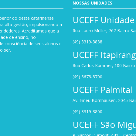
NOSSAS UNIDADES
UCEFF Unidade 
perior do oeste catarinense.
a alta gestão, impulsionando a
Rua Lauro Müller, 767 Bairro S
endedores. Acreditamos que a
dade de ensino, no
(49) 3319-3838
de consciência de seus alunos e
o ser.
UCEFF Itapiran
Rua Carlos Kummer, 100 Bairro U
(49) 3678-8700
UCEFF Palmital
Av. Irineu Bornhausen, 2045 Ba
(49) 3319-3800
UCEFF São Migu
R. Santos Dumont, 441 – Centro