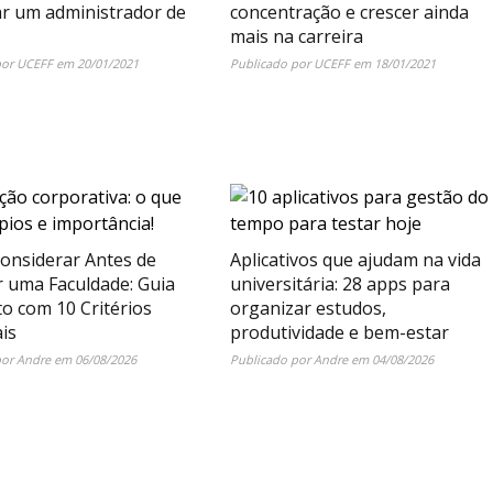
ar um administrador de
concentração e crescer ainda
mais na carreira
por
UCEFF
em
20/01/2021
Publicado por
UCEFF
em
18/01/2021
onsiderar Antes de
Aplicativos que ajudam na vida
r uma Faculdade: Guia
universitária: 28 apps para
o com 10 Critérios
organizar estudos,
is
produtividade e bem-estar
por
Andre
em
06/08/2026
Publicado por
Andre
em
04/08/2026