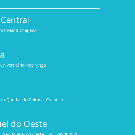
Central
anta Maria-Chapecó
ga
niversitário-Itapiranga
irro Quedas do Palmital-Chapecó
el do Oeste
, São Miguel do Oeste – SC, 89900-000