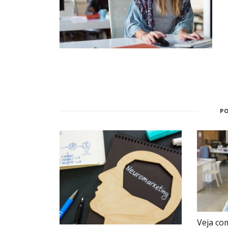
P
Veja co