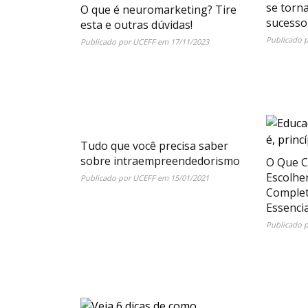
se torn
O que é neuromarketing? Tire
sucesso
esta e outras dúvidas!
Publicado 
Publicado por
UCEFF
em
17/11/2023
Tudo que você precisa saber
sobre intraempreendedorismo
O Que C
Escolhe
Publicado por
UCEFF
em
15/01/2021
Complet
Essencia
Publicado 