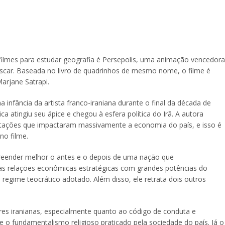
 filmes para estudar geografia é Persepolis, uma animação vencedora
scar. Baseada no livro de quadrinhos de mesmo nome, o filme é
Marjane Satrapi.
infância da artista franco-iraniana durante o final da década de
a atingiu seu ápice e chegou à esfera política do Irã. A autora
festações que impactaram massivamente a economia do país, e isso é
no filme.
reender melhor o antes e o depois de uma nação que
 relações econômicas estratégicas com grandes potências do
egime teocrático adotado. Além disso, ele retrata dois outros
eres iranianas, especialmente quanto ao código de conduta e
 o fundamentalismo religioso praticado pela sociedade do país. Já o