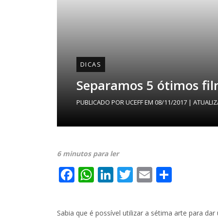
DICAS
Separamos 5 ótimos fil
PUBLICADO POR
UCEFF
EM
08/11/2017
| ATUALI
6 minutos para ler
Facebook
WhatsApp
LinkedIn
Twitter
Email
Share
Sabia que é possível utilizar a sétima arte para d