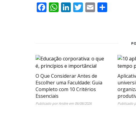
Facebook
WhatsApp
LinkedIn
Twitter
Email
Share
P
O Que Considerar Antes de
Aplicati
Escolher uma Faculdade: Guia
universi
Completo com 10 Critérios
organiz
Essenciais
produti
Publicado por
Andre
em
06/08/2026
Publicado 