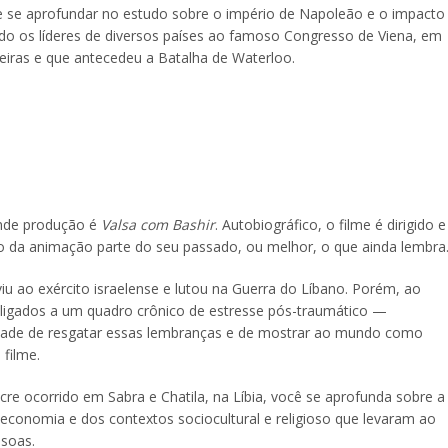
 se aprofundar no estudo sobre o império de Napoleão e o impacto
ndo os líderes de diversos países ao famoso Congresso de Viena, em
eiras e que antecedeu a Batalha de Waterloo.
ande produção é
Valsa com Bashir
. Autobiográfico, o filme é dirigido e
ro da animação parte do seu passado, ou melhor, o que ainda lembra
iu ao exército israelense e lutou na Guerra do Líbano. Porém, ao
s ligados a um quadro crônico de estresse pós-traumático —
ntade de resgatar essas lembranças e de mostrar ao mundo como
filme.
e ocorrido em Sabra e Chatila, na Líbia, você se aprofunda sobre a
 economia e dos contextos sociocultural e religioso que levaram ao
ssoas.