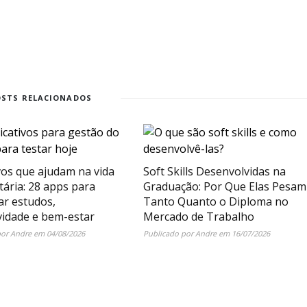
OSTS RELACIONADOS
vos que ajudam na vida
Soft Skills Desenvolvidas na
tária: 28 apps para
Graduação: Por Que Elas Pesam
ar estudos,
Tanto Quanto o Diploma no
vidade e bem-estar
Mercado de Trabalho
por
Andre
em
04/08/2026
Publicado por
Andre
em
16/07/2026