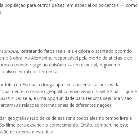
 da população para outros países, em especial os ocidentais — como
a.
Munique
. Retratando fatos reais, ele explora o atentado ocorrido
ome à obra, na Alemanha, responsável pela morte de atletas e de
 como o mundo reage ao episódio — em especial, o governo
o alvo central dos terroristas.
ofobia na Europa, o longa apresenta diversos aspectos da
ncipalmente, o cenário geopolítico envolvendo Israel e Síria — que é
 Bashir
. Ou seja, é uma oportunidade para ter uma segunda visão
rcam) as relações internacionais de diferentes nações.
ar geografia? Não deixe de assistir a todos eles no tempo livre e
s-filme para expandir o conhecimento. Então, compartilhe este
ssão de cinema e estudos!