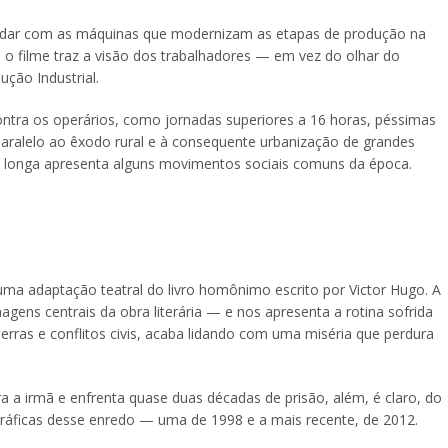
lidar com as máquinas que modernizam as etapas de produção na
s, o filme traz a visão dos trabalhadores — em vez do olhar do
ção Industrial.
ntra os operários, como jornadas superiores a 16 horas, péssimas
paralelo ao êxodo rural e à consequente urbanização de grandes
o longa apresenta alguns movimentos sociais comuns da época.
 uma adaptação teatral do livro homônimo escrito por Victor Hugo. A
ens centrais da obra literária — e nos apresenta a rotina sofrida
rras e conflitos civis, acaba lidando com uma miséria que perdura
a a irmã e enfrenta quase duas décadas de prisão, além, é claro, do
ráficas desse enredo — uma de 1998 e a mais recente, de 2012.