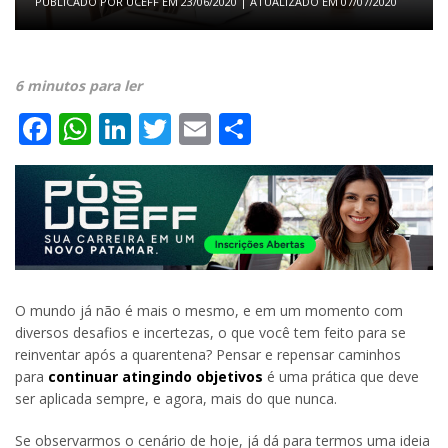
PUBLICADO POR
UCEFF
EM
23/06/2020
| ATUALIZADO EM
07/07/2020
6 minutos para ler
Facebook
WhatsApp
LinkedIn
Twitter
Email
Share
O mundo já não é mais o mesmo, e em um momento com
diversos desafios e incertezas, o que você tem feito para se
reinventar após a quarentena? Pensar e repensar caminhos
para
continuar atingindo objetivos
é uma prática que deve
ser aplicada sempre, e agora, mais do que nunca.
Se observarmos o cenário de hoje, já dá para termos uma ideia