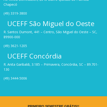
Chapecó
(49) 3319-3800
UCEFF São Miguel do Oeste
R. Santos Dumont, 441 – Centro, São Miguel do Oeste – SC,
89900-000
(49) 3621-1205
UCEFF Concórdia
R. Anita Garibaldi, 3.185 – Primavera, Concórdia, SC – 89.701-
130
(49) 3444-5006
Site criado por
Rock Stage
.
PRIMEIRO SEMESTRE GRÁTIS!!