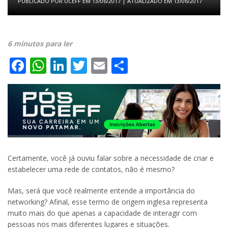
PUBLICADO POR
UCEFF
EM
13/06/2017
| ATUALIZADO EM
13/06/2017
6 minutos para ler
Facebook
WhatsApp
LinkedIn
Twitter
Email
Share
Certamente, você já ouviu falar sobre a necessidade de criar e
estabelecer uma rede de contatos, não é mesmo?
Mas, será que você realmente entende a importância do
networking? Afinal, esse termo de origem inglesa representa
muito mais do que apenas a capacidade de interagir com
pessoas nos mais diferentes lugares e situações.