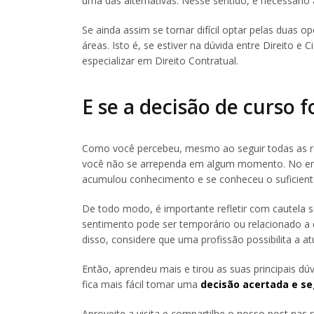
uma das alternativas. Nesse sentido, é necessário 
Se ainda assim se tornar difícil optar pelas duas 
áreas. Isto é, se estiver na dúvida entre Direito e
especializar em Direito Contratual.
E se a decisão de curso f
Como você percebeu, mesmo ao seguir todas as re
você não se arrependa em algum momento. No enta
acumulou conhecimento e se conheceu o suficiente
De todo modo, é importante refletir com cautela 
sentimento pode ser temporário ou relacionado a
disso, considere que uma profissão possibilita a a
Então, aprendeu mais e tirou as suas principais dú
fica mais fácil tomar uma
decisão acertada e s
Aproveite a visita e compartilhe o nosso post nas