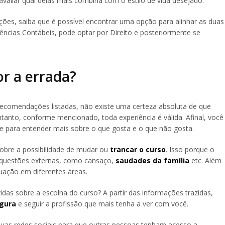
avaliar qual delas mais combina com o estilo de vida desejado.
opções, saiba que é possível encontrar uma opção para alinhar as duas
 Ciências Contábeis, pode optar por Direito e posteriormente se
or a errada?
comendações listadas, não existe uma certeza absoluta de que
nto, conforme mencionado, toda experiência é válida. Afinal, você
 para entender mais sobre o que gosta e o que não gosta.
sobre a possibilidade de mudar ou
trancar o curso
. Isso porque o
 questões externas, como cansaço,
saudades da família
etc. Além
tuação em diferentes áreas.
vidas sobre a escolha do curso? A partir das informações trazidas,
egura
e seguir a profissão que mais tenha a ver com você.
 suas redes sociais para que outras pessoas tenham acesso a