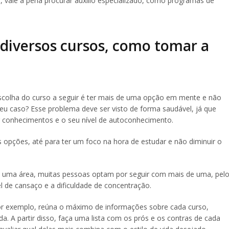
, vale a pena procurar auxílio especializado, como programas de
m diversos cursos, como tomar a
colha do curso a seguir é ter mais de uma opção em mente e não
seu caso? Esse problema deve ser visto de forma saudável, já que
r conhecimentos e o seu nível de autoconhecimento.
opções, até para ter um foco na hora de estudar e não diminuir o
s de uma área, muitas pessoas optam por seguir com mais de uma, pel
l de cansaço e a dificuldade de concentração.
 Por exemplo, reúna o máximo de informações sobre cada curso,
da. A partir disso, faça uma lista com os prós e os contras de cada