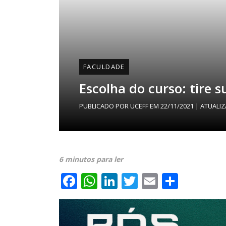
FACULDADE
Escolha do curso: tire 
PUBLICADO POR
UCEFF
EM
22/11/2021
| ATUALI
6 minutos para ler
Facebook
WhatsApp
LinkedIn
Twitter
Email
Share