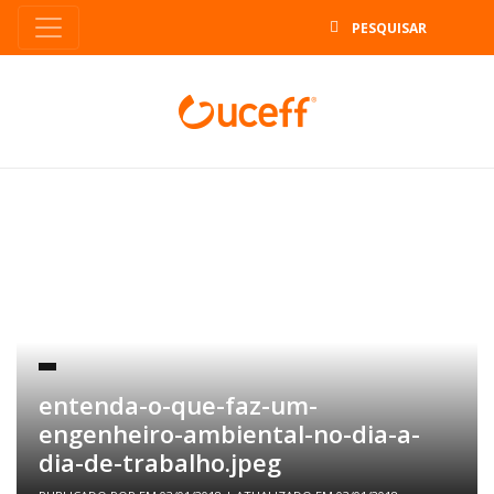
B
entenda-o-que-faz-um-
engenheiro-ambiental-no-dia-a-
dia-de-trabalho.jpeg