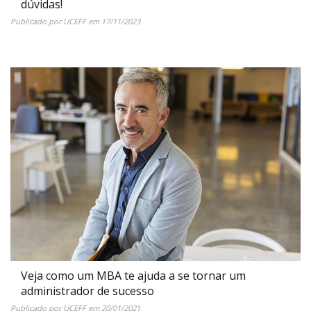
dúvidas!
Publicado por
UCEFF
em
17/11/2023
Veja como um MBA te ajuda a se tornar um
administrador de sucesso
Publicado por
UCEFF
em
20/01/2021