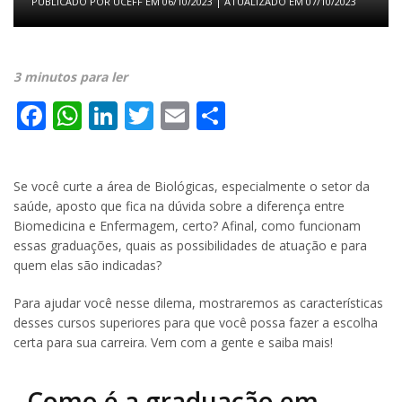
PUBLICADO POR
UCEFF
EM
06/10/2023
| ATUALIZADO EM
07/10/2023
3 minutos para ler
Facebook
WhatsApp
LinkedIn
Twitter
Email
Share
Se você curte a área de Biológicas, especialmente o setor da
saúde, aposto que fica na dúvida sobre a diferença entre
Biomedicina e Enfermagem, certo? Afinal, como funcionam
essas graduações, quais as possibilidades de atuação e para
quem elas são indicadas?
Para ajudar você nesse dilema, mostraremos as características
desses cursos superiores para que você possa fazer a escolha
certa para sua carreira. Vem com a gente e saiba mais!
Como é a graduação em