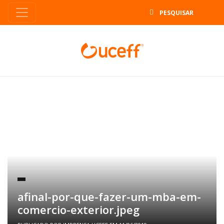
B
afinal-por-que-fazer-um-mba-em-
comercio-exterior.jpeg