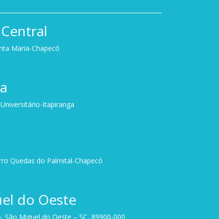
Central
anta Maria-Chapecó
ga
niversitário-Itapiranga
irro Quedas do Palmital-Chapecó
el do Oeste
, São Miguel do Oeste – SC, 89900-000