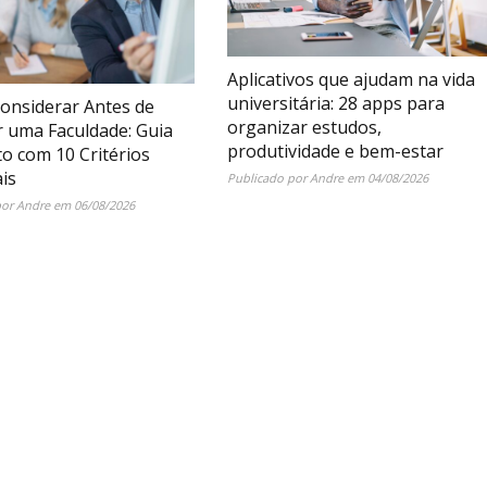
Aplicativos que ajudam na vida
universitária: 28 apps para
onsiderar Antes de
organizar estudos,
r uma Faculdade: Guia
produtividade e bem-estar
o com 10 Critérios
is
Publicado por
Andre
em
04/08/2026
por
Andre
em
06/08/2026