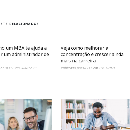
OSTS RELACIONADOS
mo um MBA te ajuda a
Veja como melhorar a
ar um administrador de
concentração e crescer ainda
mais na carreira
por
UCEFF
em
20/01/2021
Publicado por
UCEFF
em
18/01/2021