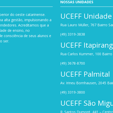
NOSSAS UNIDADES
UCEFF Unidade 
perior do oeste catarinense.
a alta gestão, impulsionando a
Rua Lauro Müller, 767 Bairro S
endedores. Acreditamos que a
dade de ensino, no
(49) 3319-3838
de consciência de seus alunos e
o ser.
UCEFF Itapiran
Rua Carlos Kummer, 100 Bairro U
(49) 3678-8700
UCEFF Palmital
Av. Irineu Bornhausen, 2045 Ba
(49) 3319-3800
UCEFF São Migu
R. Santos Dumont, 441 – Centro