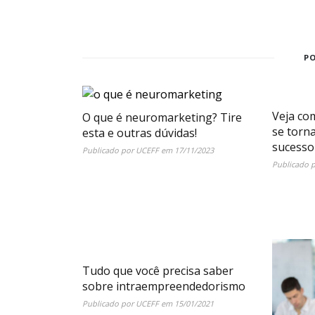
P
Veja co
O que é neuromarketing? Tire
se torn
esta e outras dúvidas!
sucesso
Publicado por
UCEFF
em
17/11/2023
Publicado 
Tudo que você precisa saber
sobre intraempreendedorismo
Publicado por
UCEFF
em
15/01/2021