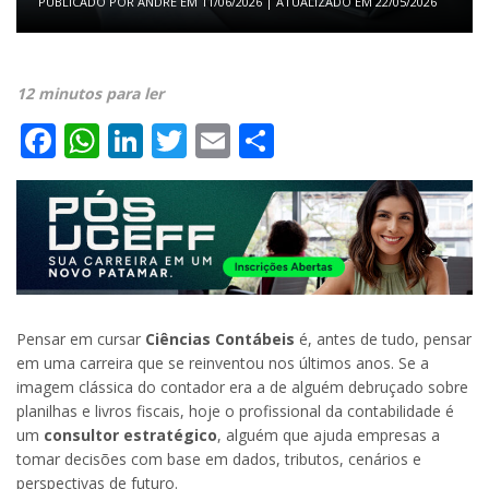
PUBLICADO POR
ANDRE
EM
11/06/2026
| ATUALIZADO EM
22/05/2026
12 minutos para ler
Facebook
WhatsApp
LinkedIn
Twitter
Email
Share
Pensar em cursar
Ciências Contábeis
é, antes de tudo, pensar
em uma carreira que se reinventou nos últimos anos. Se a
imagem clássica do contador era a de alguém debruçado sobre
planilhas e livros fiscais, hoje o profissional da contabilidade é
um
consultor estratégico
, alguém que ajuda empresas a
tomar decisões com base em dados, tributos, cenários e
perspectivas de futuro.