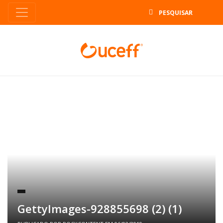
B
GettyImages-928855698 (2) (1)