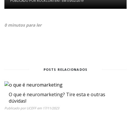
PUBLICADO POR
ROCKCONTENT
EM
05/02/2019
0 minutos para ler
POSTS RELACIONADOS
O que é neuromarketing? Tire esta e outras
dúvidas!
Publicado por
UCEFF
em
17/11/2023