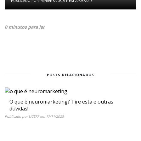
PUBLICADO POR
IMPRENSA UCEFF
EM
20/08/2018
0 minutos para ler
POSTS RELACIONADOS
O que é neuromarketing? Tire esta e outras
dúvidas!
Publicado por
UCEFF
em
17/11/2023