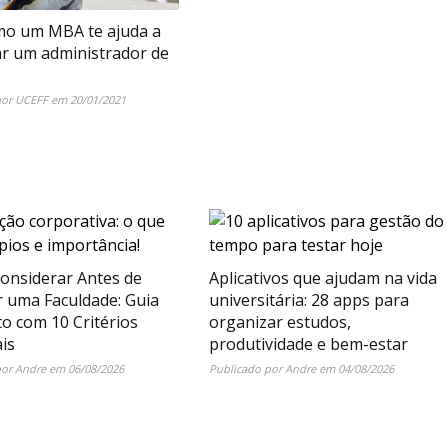
mo um MBA te ajuda a
ar um administrador de
por
UCEFF
em
20/01/2021
onsiderar Antes de
Aplicativos que ajudam na vida
r uma Faculdade: Guia
universitária: 28 apps para
o com 10 Critérios
organizar estudos,
is
produtividade e bem-estar
por
Andre
em
06/08/2026
Publicado por
Andre
em
04/08/2026