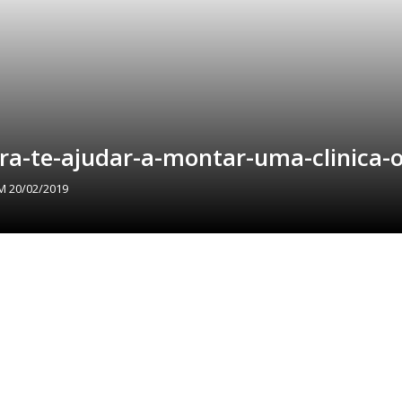
a-te-ajudar-a-montar-uma-clinica-o
EM
20/02/2019