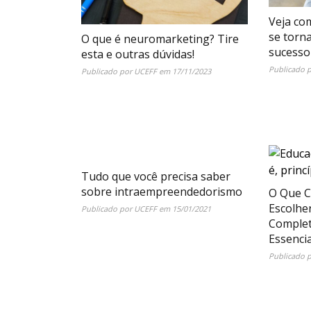
Veja co
se torn
O que é neuromarketing? Tire
sucesso
esta e outras dúvidas!
Publicado 
Publicado por
UCEFF
em
17/11/2023
Tudo que você precisa saber
sobre intraempreendedorismo
O Que C
Escolhe
Publicado por
UCEFF
em
15/01/2021
Complet
Essencia
Publicado 