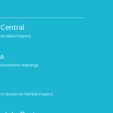
Central
anta Maria-Chapecó
ga
niversitário-Itapiranga
irro Quedas do Palmital-Chapecó