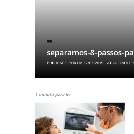
separamos-8-passos-par
PUBLICADO POR
EM
12/02/2019
| ATUALIZADO 
1 minuto para ler