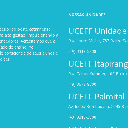
NOSSAS UNIDADES
UCEFF Unidade 
perior do oeste catarinense.
a alta gestão, impulsionando a
Rua Lauro Müller, 767 Bairro S
endedores. Acreditamos que a
dade de ensino, no
(49) 3319-3838
de consciência de seus alunos e
o ser.
UCEFF Itapiran
Rua Carlos Kummer, 100 Bairro U
(49) 3678-8700
UCEFF Palmital
Av. Irineu Bornhausen, 2045 Ba
(49) 3319-3800