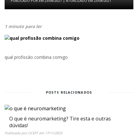
PUBLICADO POR
EM
23/08/2021
| ATUALIZADO EM
23/08/2021
1 minuto para ler
qual profissão combina comigo
POSTS RELACIONADOS
O que é neuromarketing? Tire esta e outras
dúvidas!
Publicado por
UCEFF
em
17/11/2023