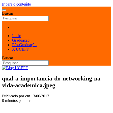
Ir para o conteúdo
Buscar
Início
Graduação
Pós-Graduação
A UCEFF
Buscar
qual-a-importancia-do-networking-na-
vida-academica.jpeg
Publicado por
em
13/06/2017
0 minutos para ler