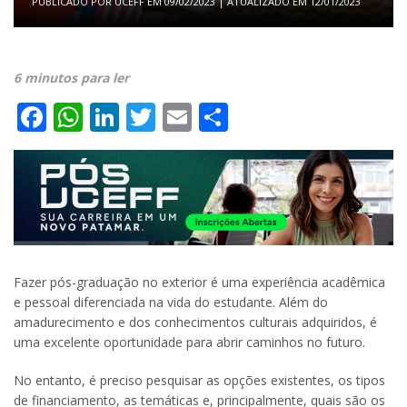
PUBLICADO POR
UCEFF
EM
09/02/2023
| ATUALIZADO EM
12/01/2023
6 minutos para ler
Facebook
WhatsApp
LinkedIn
Twitter
Email
Share
Fazer pós-graduação no exterior é uma experiência acadêmica
e pessoal diferenciada na vida do estudante. Além do
amadurecimento e dos conhecimentos culturais adquiridos, é
uma excelente oportunidade para abrir caminhos no futuro.
No entanto, é preciso pesquisar as opções existentes, os tipos
de financiamento, as temáticas e, principalmente, quais são os