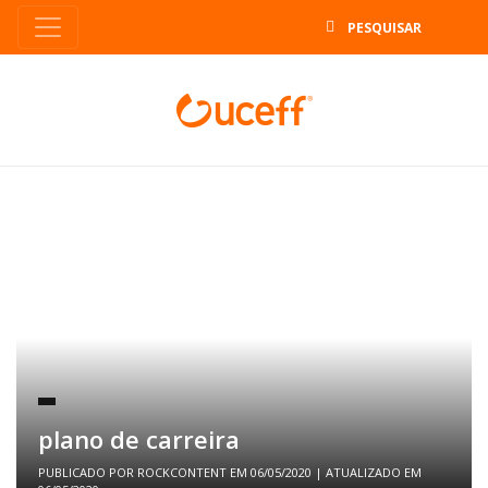
B
plano de carreira
PUBLICADO POR
ROCKCONTENT
EM
06/05/2020
| ATUALIZADO EM