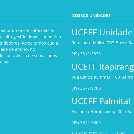
NOSSAS UNIDADES
UCEFF Unidade 
perior do oeste catarinense.
a alta gestão, impulsionando a
Rua Lauro Müller, 767 Bairro S
endedores. Acreditamos que a
dade de ensino, no
(49) 3319-3838
de consciência de seus alunos e
o ser.
UCEFF Itapiran
Rua Carlos Kummer, 100 Bairro U
(49) 3678-8700
UCEFF Palmital
Av. Irineu Bornhausen, 2045 Ba
(49) 3319-3800