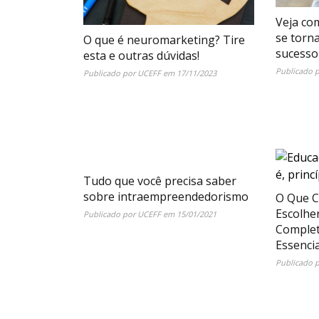
Veja co
se torn
O que é neuromarketing? Tire
sucesso
esta e outras dúvidas!
Publicado 
Publicado por
UCEFF
em
17/11/2023
Tudo que você precisa saber
sobre intraempreendedorismo
O Que C
Escolhe
Publicado por
UCEFF
em
15/01/2021
Complet
Essencia
Publicado 