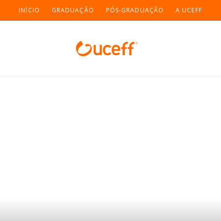
INÍCIO
GRADUAÇÃO
PÓS-GRADUAÇÃO
A UCEFF