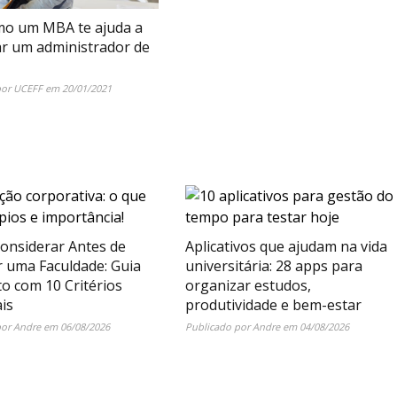
mo um MBA te ajuda a
ar um administrador de
por
UCEFF
em
20/01/2021
onsiderar Antes de
Aplicativos que ajudam na vida
r uma Faculdade: Guia
universitária: 28 apps para
o com 10 Critérios
organizar estudos,
is
produtividade e bem-estar
por
Andre
em
06/08/2026
Publicado por
Andre
em
04/08/2026