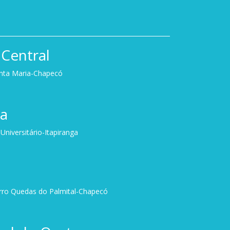
Central
anta Maria-Chapecó
ga
niversitário-Itapiranga
irro Quedas do Palmital-Chapecó