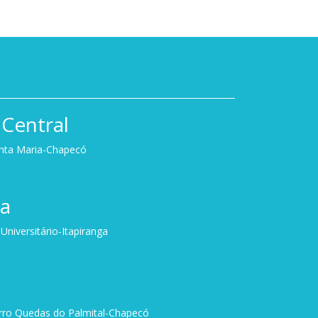
Central
anta Maria-Chapecó
ga
niversitário-Itapiranga
irro Quedas do Palmital-Chapecó