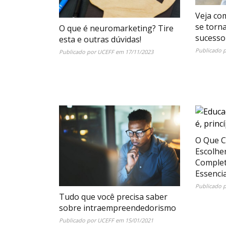
Veja co
se torn
O que é neuromarketing? Tire
sucesso
esta e outras dúvidas!
Publicado 
Publicado por
UCEFF
em
17/11/2023
O Que C
Escolhe
Complet
Essencia
Publicado 
Tudo que você precisa saber
sobre intraempreendedorismo
Publicado por
UCEFF
em
15/01/2021