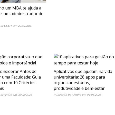
mo um MBA te ajuda a
ar um administrador de
por
UCEFF
em
20/01/2021
onsiderar Antes de
Aplicativos que ajudam na vida
r uma Faculdade: Guia
universitária: 28 apps para
o com 10 Critérios
organizar estudos,
is
produtividade e bem-estar
por
Andre
em
06/08/2026
Publicado por
Andre
em
04/08/2026