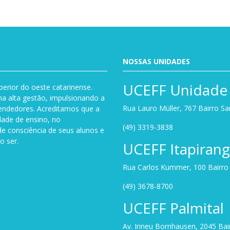
NOSSAS UNIDADES
UCEFF Unidade 
perior do oeste catarinense.
a alta gestão, impulsionando a
Rua Lauro Müller, 767 Bairro S
endedores. Acreditamos que a
dade de ensino, no
(49) 3319-3838
de consciência de seus alunos e
o ser.
UCEFF Itapiran
Rua Carlos Kummer, 100 Bairro U
(49) 3678-8700
UCEFF Palmital
Av. Irineu Bornhausen, 2045 Ba