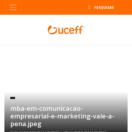
B
mba-em-comunicacao-
empresarial-e-marketing-vale-a-
pena.jpeg