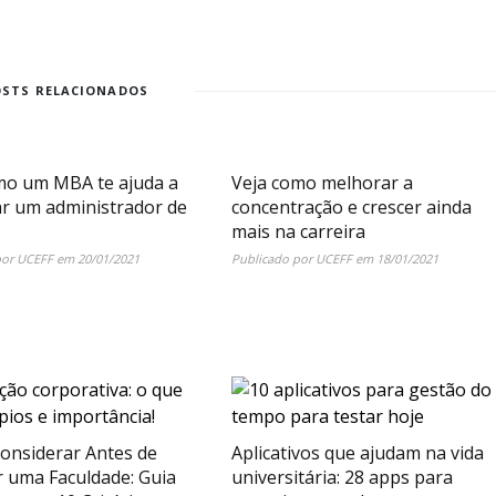
OSTS RELACIONADOS
mo um MBA te ajuda a
Veja como melhorar a
ar um administrador de
concentração e crescer ainda
mais na carreira
por
UCEFF
em
20/01/2021
Publicado por
UCEFF
em
18/01/2021
onsiderar Antes de
Aplicativos que ajudam na vida
r uma Faculdade: Guia
universitária: 28 apps para