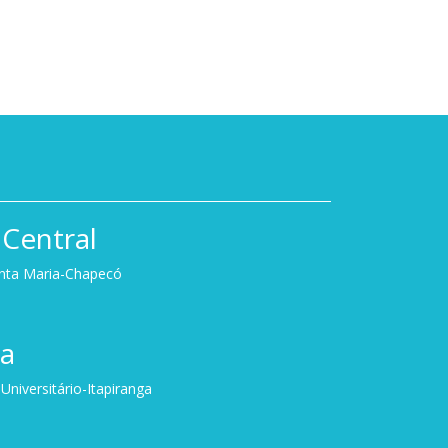
Central
anta Maria-Chapecó
ga
niversitário-Itapiranga