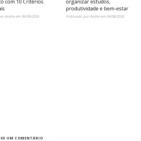
o com 10 Critérios
organizar estudos,
is
produtividade e bem-estar
por
Andre
em
06/08/2026
Publicado por
Andre
em
04/08/2026
IXE UM COMENTÁRIO