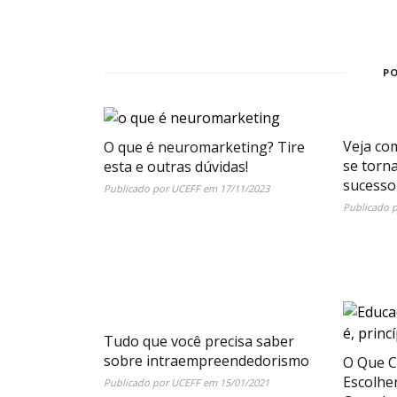
P
Veja co
O que é neuromarketing? Tire
se torn
esta e outras dúvidas!
sucesso
Publicado por
UCEFF
em
17/11/2023
Publicado 
Tudo que você precisa saber
sobre intraempreendedorismo
O Que C
Escolhe
Publicado por
UCEFF
em
15/01/2021