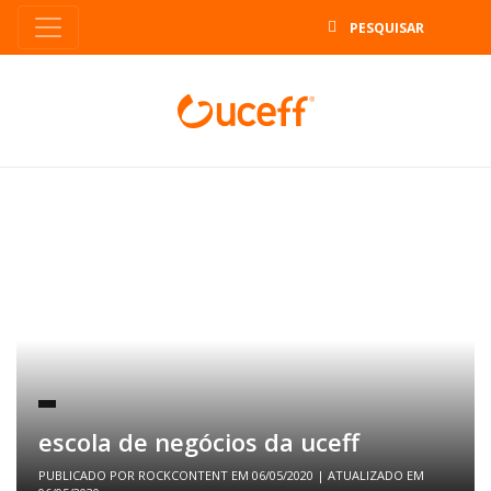
B
escola de negócios da uceff
PUBLICADO POR
ROCKCONTENT
EM
06/05/2020
| ATUALIZADO EM