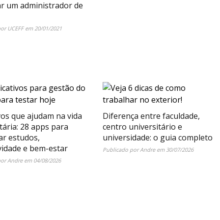
ar um administrador de
por
UCEFF
em
20/01/2021
vos que ajudam na vida
Diferença entre faculdade,
tária: 28 apps para
centro universitário e
ar estudos,
universidade: o guia completo
vidade e bem-estar
Publicado por
Andre
em
30/07/2026
por
Andre
em
04/08/2026