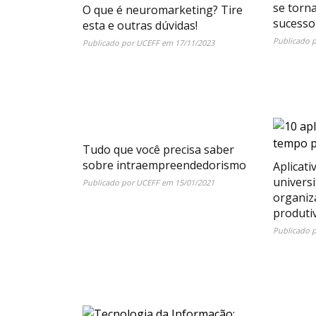
se torn
O que é neuromarketing? Tire
sucesso
esta e outras dúvidas!
Publicado 
Publicado por
UCEFF
em
17/11/2023
Tudo que você precisa saber
sobre intraempreendedorismo
Aplicati
universi
Publicado por
UCEFF
em
15/01/2021
organiz
produti
Publicado 