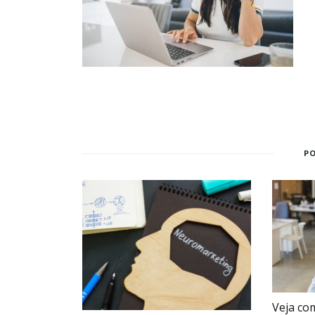
P
Veja co