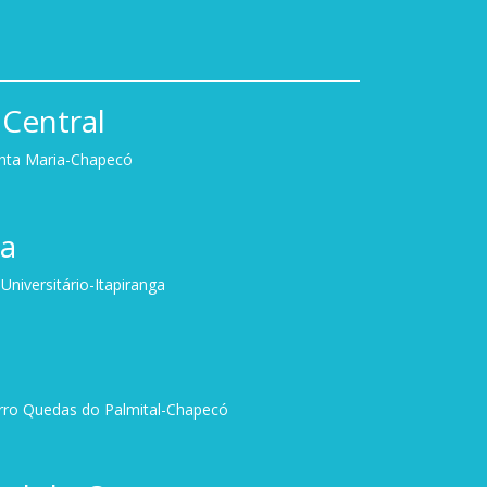
Central
anta Maria-Chapecó
ga
niversitário-Itapiranga
irro Quedas do Palmital-Chapecó