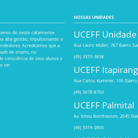
NOSSAS UNIDADES
UCEFF Unidade 
perior do oeste catarinense.
a alta gestão, impulsionando a
Rua Lauro Müller, 767 Bairro S
endedores. Acreditamos que a
dade de ensino, no
(49) 3319-3838
de consciência de seus alunos e
o ser.
UCEFF Itapiran
Rua Carlos Kummer, 100 Bairro U
(49) 3678-8700
UCEFF Palmital
Av. Irineu Bornhausen, 2045 Ba
(49) 3319-3800