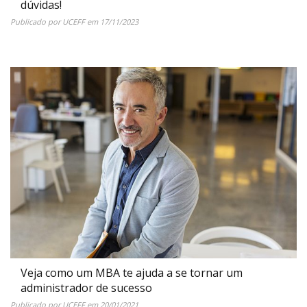
dúvidas!
Publicado por
UCEFF
em
17/11/2023
Veja como um MBA te ajuda a se tornar um
administrador de sucesso
Publicado por
UCEFF
em
20/01/2021