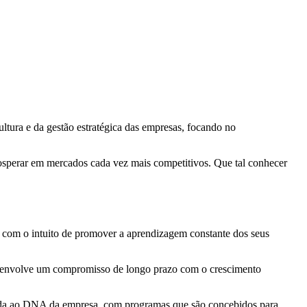
ltura e da gestão estratégica das empresas, focando no
osperar em mercados cada vez mais competitivos. Que tal conhecer
 com o intuito de promover a aprendizagem constante dos seus
iva envolve um compromisso de longo prazo com o crescimento
egrada ao DNA da empresa, com programas que são concebidos para