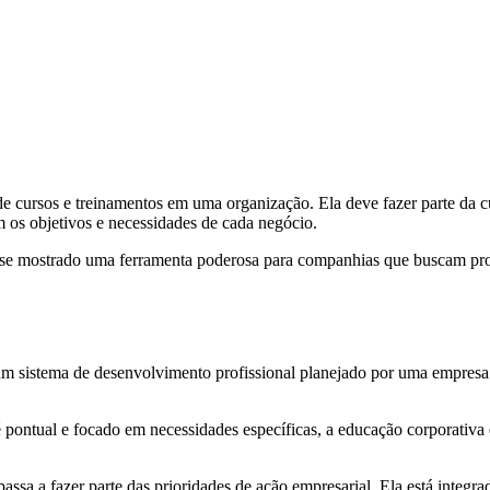
de cursos e treinamentos em uma organização. Ela deve fazer parte da cu
 os objetivos e necessidades de cada negócio.
em se mostrado uma ferramenta poderosa para companhias que buscam pr
 um sistema de desenvolvimento profissional planejado por uma empresa
 é pontual e focado em necessidades específicas, a educação corporat
passa a fazer parte das prioridades de ação empresarial. Ela está int