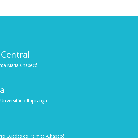
Central
anta Maria-Chapecó
ga
niversitário-Itapiranga
irro Quedas do Palmital-Chapecó