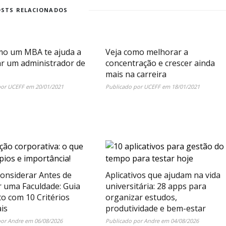
OSTS RELACIONADOS
mo um MBA te ajuda a
Veja como melhorar a
ar um administrador de
concentração e crescer ainda
mais na carreira
por
UCEFF
em
20/01/2021
Publicado por
UCEFF
em
18/01/2021
onsiderar Antes de
Aplicativos que ajudam na vida
r uma Faculdade: Guia
universitária: 28 apps para
o com 10 Critérios
organizar estudos,
is
produtividade e bem-estar
por
Andre
em
06/08/2026
Publicado por
Andre
em
04/08/2026