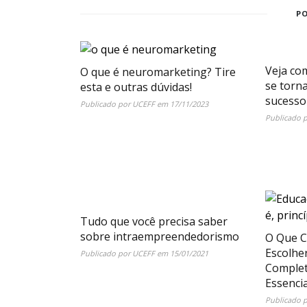
P
Veja co
O que é neuromarketing? Tire
se torn
esta e outras dúvidas!
sucesso
Publicado por
UCEFF
em
17/11/2023
Publicado 
Tudo que você precisa saber
sobre intraempreendedorismo
O Que C
Escolhe
Publicado por
UCEFF
em
15/01/2021
Complet
Essencia
Publicado 