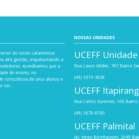
NOSSAS UNIDADES
UCEFF Unidade 
perior do oeste catarinense.
a alta gestão, impulsionando a
Rua Lauro Müller, 767 Bairro S
endedores. Acreditamos que a
dade de ensino, no
(49) 3319-3838
de consciência de seus alunos e
o ser.
UCEFF Itapiran
Rua Carlos Kummer, 100 Bairro U
(49) 3678-8700
UCEFF Palmital
Av. Irineu Bornhausen, 2045 Ba