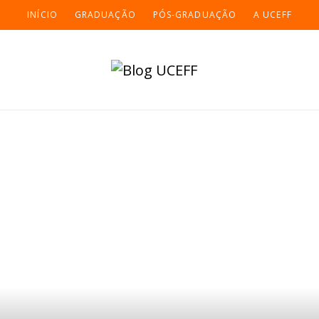
INÍCIO
GRADUAÇÃO
PÓS-GRADUAÇÃO
A UCEFF