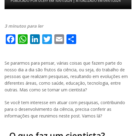
PUBLICADO POR
UCEFF
EM
10/01/2024
| ATUALIZADO EM
09/01/2024
3 minutos para ler
Facebook
WhatsApp
LinkedIn
Twitter
Email
Share
Se pararmos para pensar, várias coisas que fazem parte do
nosso dia a dia são frutos da ciência, ou seja, do trabalho de
pessoas que realizam pesquisas, resultando em evoluções em
diferentes áreas, como saúde, educação, tecnologia, entre
outras. Mas como se tornar um cientista?
Se você tem interesse em atuar com pesquisas, contribuindo
para o desenvolvimento da ciência, precisa conferir as
informações que reunimos neste post. Vamos lá?
O que faz um cientista?