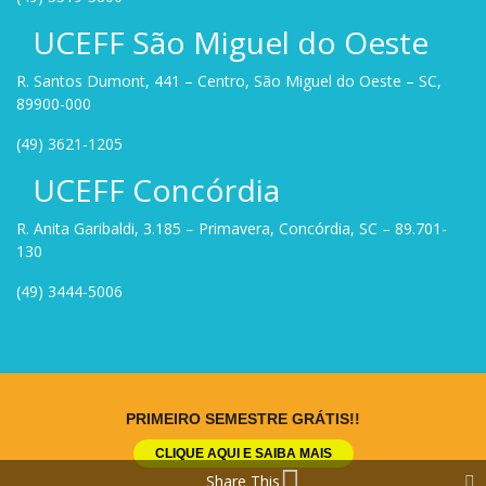
UCEFF São Miguel do Oeste
R. Santos Dumont, 441 – Centro, São Miguel do Oeste – SC,
89900-000
(49) 3621-1205
UCEFF Concórdia
R. Anita Garibaldi, 3.185 – Primavera, Concórdia, SC – 89.701-
130
(49) 3444-5006
Site criado por
Rock Stage
.
PRIMEIRO SEMESTRE GRÁTIS!!
CLIQUE AQUI E SAIBA MAIS
Share This