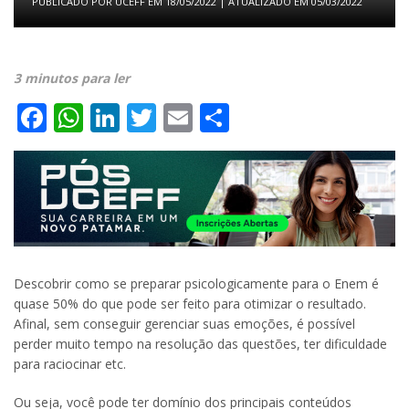
PUBLICADO POR
UCEFF
EM
18/05/2022
| ATUALIZADO EM
05/03/2022
3 minutos para ler
Facebook
WhatsApp
LinkedIn
Twitter
Email
Share
Descobrir como se preparar psicologicamente para o Enem é
quase 50% do que pode ser feito para otimizar o resultado.
Afinal, sem conseguir gerenciar suas emoções, é possível
perder muito tempo na resolução das questões, ter dificuldade
para raciocinar etc.
Ou seja, você pode ter domínio dos principais conteúdos