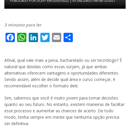
PUBLICADO POR
UCEFF
EM
02/03/2022
| ATUALIZADO EM
08/12/2021
3 minutos para ler
Facebook
WhatsApp
LinkedIn
Twitter
Email
Share
Afinal, qual vale mais a pena, bacharelado ou ser tecnólogo? É
natural que dúvidas como essas surjam, já que ambas
alternativas oferecem vantagens e oportunidades diferentes.
Sendo assim, além de decidir qual área e curso começar, é
recomendável escolher o formato dele.
Sim, sabemos que você é muito jovem para tomar decisões
quanto ao seu futuro. No entanto, existem maneiras de facilitar
esse processo e aumentar as chances de acerto. De todo
modo, tenha sempre em mente que nenhuma opção precisa
ser definitiva.