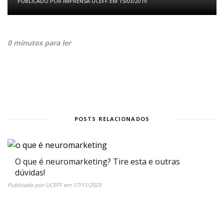
PUBLICADO POR
IMPRENSA UCEFF
EM
15/03/2019
0 minutos para ler
POSTS RELACIONADOS
O que é neuromarketing? Tire esta e outras
dúvidas!
Publicado por
UCEFF
em
17/11/2023