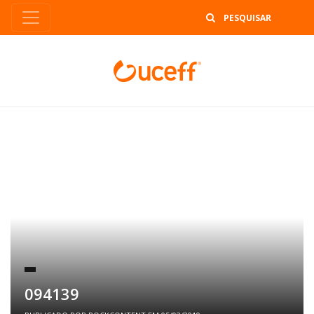
B
094139