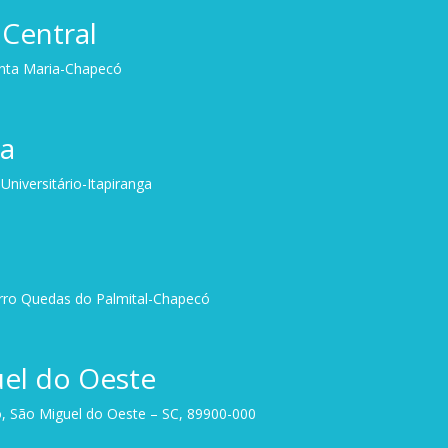
Central
anta Maria-Chapecó
ga
niversitário-Itapiranga
irro Quedas do Palmital-Chapecó
el do Oeste
, São Miguel do Oeste – SC, 89900-000