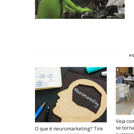
P
Veja co
se torn
O que é neuromarketing? Tire