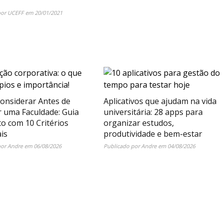
por
UCEFF
em
20/01/2021
onsiderar Antes de
Aplicativos que ajudam na vida
r uma Faculdade: Guia
universitária: 28 apps para
o com 10 Critérios
organizar estudos,
is
produtividade e bem-estar
por
Andre
em
06/08/2026
Publicado por
Andre
em
04/08/2026