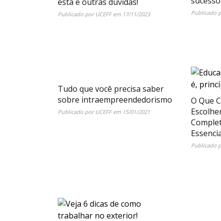
sucesso
esta e outras dúvidas!
Publicado 
Publicado por
UCEFF
em
17/11/2023
Tudo que você precisa saber
sobre intraempreendedorismo
O Que C
Escolhe
Publicado por
UCEFF
em
15/01/2021
Complet
Essencia
Publicado 