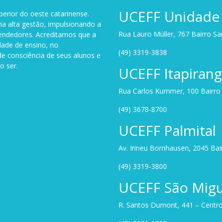
UCEFF Unidade 
perior do oeste catarinense.
a alta gestão, impulsionando a
Rua Lauro Müller, 767 Bairro S
endedores. Acreditamos que a
dade de ensino, no
(49) 3319-3838
de consciência de seus alunos e
o ser.
UCEFF Itapiran
Rua Carlos Kummer, 100 Bairro U
(49) 3678-8700
UCEFF Palmital
Av. Irineu Bornhausen, 2045 Ba
(49) 3319-3800
UCEFF São Migu
R. Santos Dumont, 441 – Centro