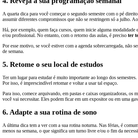
4. Reveja a sua programação semanal
A quarta dica para você começar o segundo semestre com o pé direito é
assumir diferentes compromissos que não se restringem só a julho. A
Há, por exemplo, quem faça cursos, quem inicie alguma modalidade espo
e/ou profissional. No entanto, com o retorno das aulas, é preciso
ter 
Por esse motivo, se você estiver com a agenda sobrecarregada, não será
de semana.
5. Retome o seu local de estudos
Ter um lugar para estudar é muito importante ao longo dos semestres. É 
Por isso, é imprescindível retomar e voltar a usar tal espaço.
Para isso, comece arquivando, em pastas e caixas organizadoras, os ma
você vai necessitar. Eles podem ficar em um expositor ou em uma ga
6. Adapte a sua rotina de sono
A última dica tem a ver com a sua rotina noturna. Nas férias, é comu
menos na semana, o que significa um turno livre e/ou o fim da necess