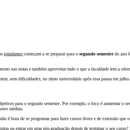
tos
estudantes
começam a se preparar para o
segundo semestre
do ano l
mento nas notas e também aproveitar tudo o que a faculdade tem a ofer
trar, sem dificuldades, no ritmo universitário após essa pausa em julh
 objetivos para o segundo semestre. Por exemplo, o foco é aumentar o s
hores médias.
ntão é hora de se programar para fazer cursos livres e de extensão que 
quisa
ou entrar em uma
pós-graduação
depois de terminar o seu curso?