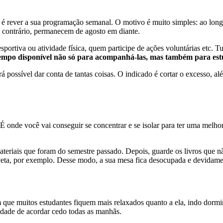
 rever a sua programação semanal. O motivo é muito simples: ao longo d
o contrário, permanecem de agosto em diante.
rtiva ou atividade física, quem participe de ações voluntárias etc. Tud
tempo disponível não só para acompanhá-las, mas também para es
 possível dar conta de tantas coisas. O indicado é cortar o excesso, alé
onde você vai conseguir se concentrar e se isolar para ter uma melhor pr
teriais que foram do semestre passado. Depois, guarde os livros que não 
veta, por exemplo. Desse modo, a sua mesa fica desocupada e devidam
m que muitos estudantes fiquem mais relaxados quanto a ela, indo dormir
idade de acordar cedo todas as manhãs.