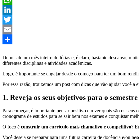
WhatsApp
LinkedIn
Twitter
Email
Share
Depois de um mês inteiro de férias e, é claro, bastante descanso, mui
diferentes disciplinas e atividades acadêmicas.
Logo, é importante se engajar desde o começo para ter um bom rendi
Por essa razão, trouxemos um post com dicas que vão ajudar você a en
1. Reveja os seus objetivos para o semestre
Para começar, é importante pensar positivo e rever quais são os seus
cronograma de estudos para se sair bem nos exames e conquistar mel
O foco é
construir um
currículo
mais chamativo e competitivo
? E
Você deseja se preparar para uma futura carreira de
docência e/ou pes