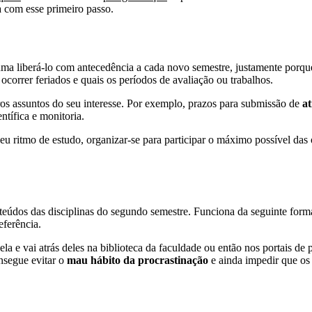
a com esse primeiro passo.
ma liberá-lo com antecedência a cada novo semestre, justamente porque p
ocorrer feriados e quais os períodos de avaliação ou trabalhos.
ros assuntos do seu interesse. Por exemplo, prazos para submissão de
a
ntífica e monitoria.
seu ritmo de estudo, organizar-se para participar o máximo possível da
teúdos das disciplinas do segundo semestre. Funciona da seguinte form
eferência.
ela e vai atrás deles na biblioteca da faculdade ou então nos portais de 
onsegue evitar o
mau hábito da procrastinação
e ainda impedir que o