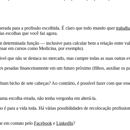
perada para a profissão escolhida. É claro que todo mundo quer
trabalh
das escolhas que você faz agora.
 determinada função — inclusive para calcular bem a relação entre val
pensar em cursos como Medicina, por exemplo).
el que não se destaca no mercado, mas cumpre todas as suas outras expe
pesadas financeiramente em um futuro próximo (filhos, auxiliar os pa
enhum bicho de sete cabeças? Ao contrário, é possível fazer com que e
 uma escolha errada, não tenha vergonha em alterá-la.
 é para a vida toda. Há várias possibilidades de recolocação profission
ar em contato pelo
Facebook
e
LinkedIn
?