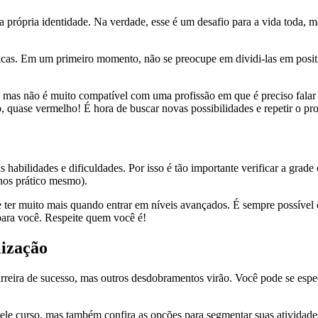
a própria identidade. Na verdade, esse é um desafio para a vida toda, 
sticas. Em um primeiro momento, não se preocupe em dividi-las em posit
, mas não é muito compatível com uma profissão em que é preciso falar
o, quase vermelho! É hora de buscar novas possibilidades e repetir o pr
 habilidades e dificuldades. Por isso é tão importante verificar a grade
enos prático mesmo).
ter muito mais quando entrar em níveis avançados. É sempre possível co
 para você. Respeite quem você é!
lização
rreira de sucesso, mas outros desdobramentos virão. Você pode se espe
uele curso, mas também confira as opções para segmentar suas atividade