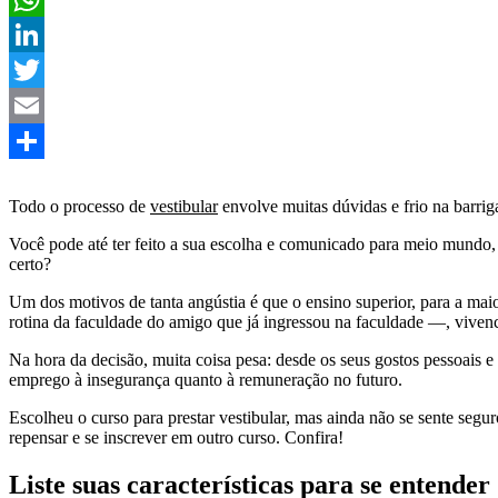
WhatsApp
LinkedIn
Twitter
Email
Share
Todo o processo de
vestibular
envolve muitas dúvidas e frio na barrig
Você pode até ter feito a sua escolha e comunicado para meio mundo,
certo?
Um dos motivos de tanta angústia é que o ensino superior, para a ma
rotina da faculdade do amigo que já ingressou na faculdade —, vivenci
Na hora da decisão, muita coisa pesa: desde os seus gostos pessoais e
emprego à insegurança quanto à remuneração no futuro.
Escolheu o curso para prestar vestibular, mas ainda não se sente segu
repensar e se inscrever em outro curso. Confira!
Liste suas características para se entender