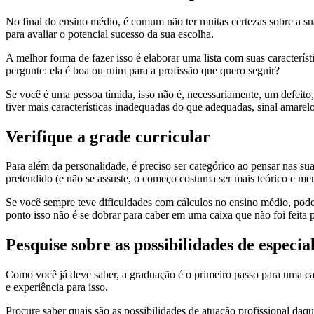
No final do ensino médio, é comum não ter muitas certezas sobre a su
para avaliar o potencial sucesso da sua escolha.
A melhor forma de fazer isso é elaborar uma lista com suas caracterí
pergunte: ela é boa ou ruim para a profissão que quero seguir?
Se você é uma pessoa tímida, isso não é, necessariamente, um defeito
tiver mais características inadequadas do que adequadas, sinal amarel
Verifique a grade curricular
Para além da personalidade, é preciso ser categórico ao pensar nas suas
pretendido (e não se assuste, o começo costuma ser mais teórico e m
Se você sempre teve dificuldades com cálculos no ensino médio, pode 
ponto isso não é se dobrar para caber em uma caixa que não foi feita
Pesquise sobre as possibilidades de especia
Como você já deve saber, a graduação é o primeiro passo para uma ca
e experiência para isso.
Procure saber quais são as possibilidades de atuação profissional daq