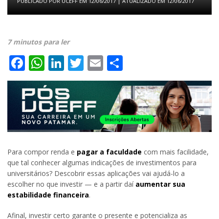
PUBLICADO POR
UCEFF
EM
12/06/2017
| ATUALIZADO EM
12/06/2017
7 minutos para ler
Facebook
WhatsApp
LinkedIn
Twitter
Email
Share
Para compor renda e
pagar a faculdade
com mais facilidade,
que tal conhecer algumas indicações de investimentos para
universitários? Descobrir essas aplicações vai ajudá-lo a
escolher no que investir — e a partir daí
aumentar sua
estabilidade financeira
.
Afinal, investir certo garante o presente e potencializa as