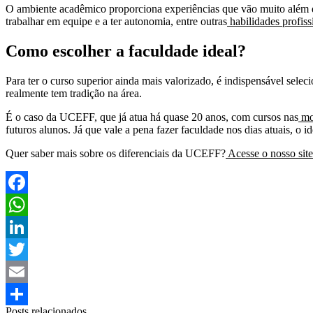
O ambiente acadêmico proporciona experiências que vão muito além de a
trabalhar em equipe e a ter autonomia, entre outras
habilidades profiss
Como escolher a faculdade ideal?
Para ter o curso superior ainda mais valorizado, é indispensável seleci
realmente tem tradição na área.
É o caso da UCEFF, que já atua há quase 20 anos, com cursos nas
mod
futuros alunos. Já que vale a pena fazer faculdade nos dias atuais, o id
Quer saber mais sobre os diferenciais da UCEFF?
Acesse o nosso site
Facebook
WhatsApp
LinkedIn
Twitter
Email
Posts relacionados