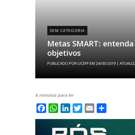
SEM CATEGORIA
Metas SMART: entenda 
objetivos
PUBLICADO POR
UCEFF
EM
24/05/2019
| ATUALI
6 minutos para ler
Facebook
WhatsApp
LinkedIn
Twitter
Email
Share