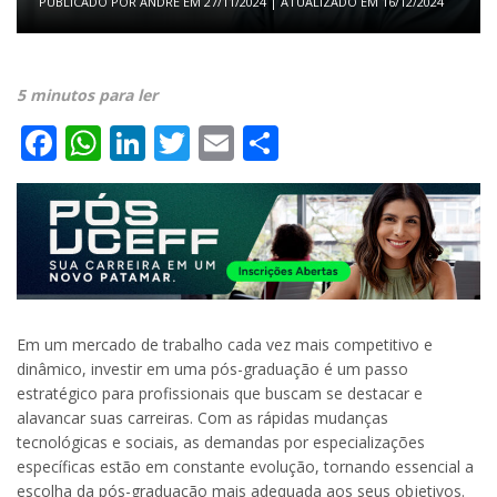
PUBLICADO POR
ANDRE
EM
27/11/2024
| ATUALIZADO EM
16/12/2024
5 minutos para ler
Facebook
WhatsApp
LinkedIn
Twitter
Email
Share
Em um mercado de trabalho cada vez mais competitivo e
dinâmico, investir em uma pós-graduação é um passo
estratégico para profissionais que buscam se destacar e
alavancar suas carreiras. Com as rápidas mudanças
tecnológicas e sociais, as demandas por especializações
específicas estão em constante evolução, tornando essencial a
escolha da pós-graduação mais adequada aos seus objetivos.