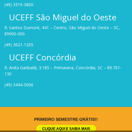
(49) 3319-3800
UCEFF São Miguel do Oeste
R. Santos Dumont, 441 – Centro, São Miguel do Oeste – SC,
89900-000
(49) 3621-1205
UCEFF Concórdia
R. Anita Garibaldi, 3.185 – Primavera, Concórdia, SC – 89.701-
130
(49) 3444-5006
Site criado por
Rock Stage
.
PRIMEIRO SEMESTRE GRÁTIS!!
CLIQUE AQUI E SAIBA MAIS