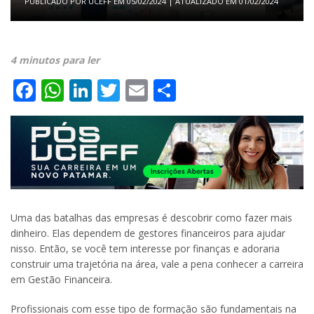
PUBLICADO POR
UCEFF
EM
05/02/2024
| ATUALIZADO EM
01/02/2024
4 minutos para ler
Facebook
WhatsApp
LinkedIn
Twitter
Email
Share
Uma das batalhas das empresas é descobrir como fazer mais
dinheiro. Elas dependem de gestores financeiros para ajudar
nisso. Então, se você tem interesse por finanças e adoraria
construir uma trajetória na área, vale a pena conhecer a carreira
em Gestão Financeira.
Profissionais com esse tipo de formação são fundamentais na