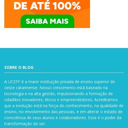
SOBRE O BLOG
A UCEFF é a maior instituição privada de ensino superior do
oeste catarinense. Nosso crescimento está baseado na
tecnologia e na alta gestão, impulsionando a formação de
cidadãos inovadores, éticos e empreendedores. Acreditamos
que a evolução está na força do conhecimento, na qualidade de
ensino, no envolvimento das pessoas, e em alterar o estado de
consciência de seus alunos e colaboradores. Esse é o poder da
transformação do ser.