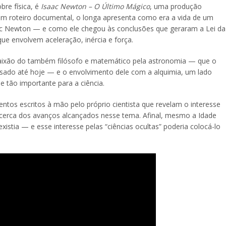
bre física, é
Isaac Newton – O Último Mágico
, uma produção
Com roteiro documental, o longa apresenta como era a vida de um
c Newton — e como ele chegou às conclusões que geraram a Lei da
ue envolvem aceleração, inércia e força.
paixão do também filósofo e matemático pela astronomia — que o
 usado até hoje — e o envolvimento dele com a alquimia, um lado
 tão importante para a ciência.
os escritos à mão pelo próprio cientista que revelam o interesse
acerca dos avanços alcançados nesse tema. Afinal, mesmo a Idade
xistia — e esse interesse pelas “ciências ocultas” poderia colocá-lo