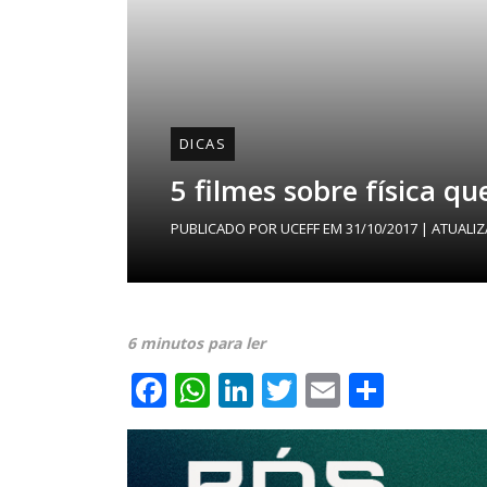
DICAS
5 filmes sobre física qu
PUBLICADO POR
UCEFF
EM
31/10/2017
| ATUALI
6 minutos para ler
Facebook
WhatsApp
LinkedIn
Twitter
Email
Share