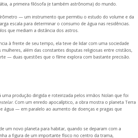
pátia, a primeira filósofa (e também astrônoma) do mundo.
hidrômetro — um instrumento que permitiu o estudo do volume e da
 larga escala para determinar o consumo de água nas residências.
ulos que mediam a distância dos astros.
cia à frente de seu tempo, ela teve de lidar com uma sociedade
 mulheres, além das constantes disputas religiosas entre cristãos,
orte — duas questões que o filme explora com bastante precisão.
 há uma produção dirigida e roteirizada pelos irmãos Nolan que foi
estelar
. Com um enredo apocalíptico, a obra mostra o planeta Terra
to e água — em paralelo ao aumento de doenças e pragas que
a de um novo planeta para habitar, quando se deparam com a
nha a figura de um importante físico no centro da trama,